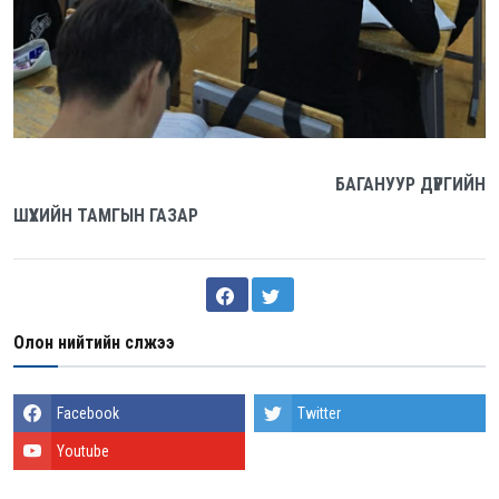
БАГАНУУР ДҮҮРГИЙН
ШҮҮХИЙН ТАМГЫН ГАЗАР
Олон нийтийн сүлжээ
Facebook
Twitter
Youtube