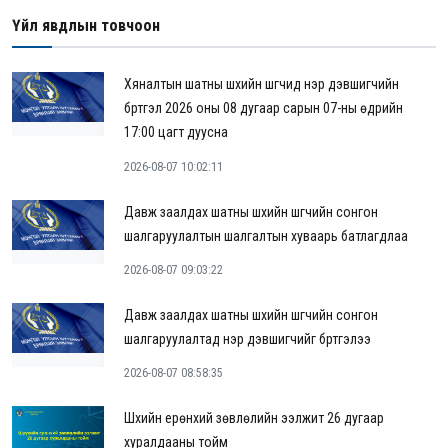
Үйл явдлын товчоон
Хяналтын шатны шүүхийн шүүгчид нэр дэвшигчийн
бүртгэл 2026 оны 08 дугаар сарын 07-ны өдрийн
17:00 цагт дуусна
2026-08-07 10:02:11
Давж заалдах шатны шүүхийн шүүгчийн сонгон
шалгаруулалтын шалгалтын хуваарь батлагдлаа
2026-08-07 09:03:22
Давж заалдах шатны шүүхийн шүүгчийн сонгон
шалгаруулалтад нэр дэвшигчийг бүртгэлээ
2026-08-07 08:58:35
Шүүхийн ерөнхий зөвлөлийн ээлжит 26 дугаар
хуралдааны тойм