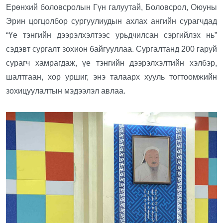
Ерөнхий боловсролын Гүн галуутай, Боловсрол, Оюуны
Эрин цогцолбор сургуулиудын ахлах ангийн сурагчдад
“Үе тэнгийн дээрэлхэлтээс урьдчилсан сэргийлэх нь”
сэдэвт сургалт зохион байгууллаа. Сургалтанд 200 гаруй
сурагч хамрагдаж, үе тэнгийн дээрэлхэлтийн хэлбэр,
шалтгаан, хор уршиг, энэ талаарх хууль тогтоомжийн
зохицуулалтын мэдээлэл авлаа.