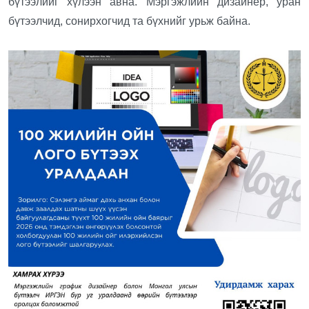
бүтээлийг хүлээн авна. Мэргэжлийн дизайнер, уран
бүтээлчид, сонирхогчид та бүхнийг урьж байна.