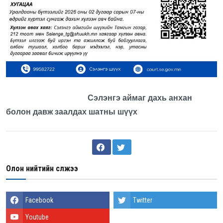
Сэлэнгэ аймаг дахь анхан
болон давж заалдах шатны шүүх
Олон нийтийн сүлжээ
Facebook
Twitter
Youtube