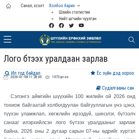
Үндсэн агуулга руу шилжих
Санал, хүсэлт
Холбоо барих
Шүүхийн статистик
Нийт шүүгчийн чуулган
Лого бүтээх уралдаан зарлав
Ил тод байдал
Ёс зүйн дэд хороо
2026-01-08 11:28:00
1073 үзсэн
Судалгааны сан
Сэлэнгэ аймгийн шүүхийн 100 жилийн ой 2026 онд
тохиож байгаатай холбогдуулан байгууллагын үнэ цэнэ,
түүхэн уламжлал, хөгжлийн ирээдүй, шинэлэг, бүтээлч
санааг илэрхийлсэн лого бүтээх уралдааныг зарлаж
байна. 2026 оны 2 дугаар сарын 07-ны өдрийг хүртэл