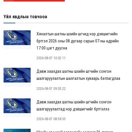
Үйл явдлын товчоон
Хяналтын шатны шүүхийн шүүгчид нэр дэвшигчийн
бүртгэл 2026 оны 08 дугаар сарын 07-ны өдрийн
17:00 цагт дуусна
2026-08-07 10:02:11
Давж заалдах шатны шүүхийн шүүгчийн сонгон
шалгаруулалтын шалгалтын хуваарь батлагдлаа
2026-08-07 09:03:22
Давж заалдах шатны шүүхийн шүүгчийн сонгон
шалгаруулалтад нэр дэвшигчийг бүртгэлээ
2026-08-07 08:58:35