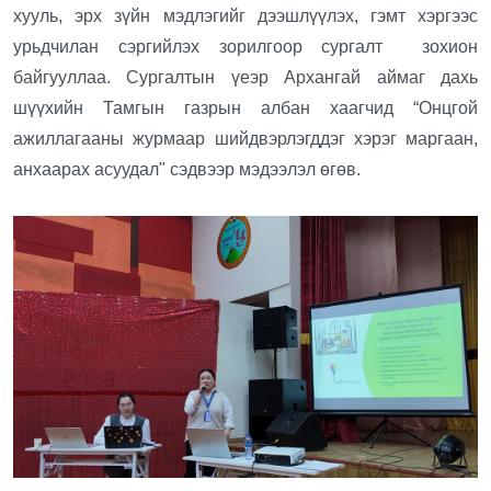
хууль, эрх зүйн мэдлэгийг дээшлүүлэх, гэмт хэргээс
урьдчилан сэргийлэх зорилгоор сургалт зохион
байгууллаа. Сургалтын үеэр Архангай аймаг дахь
шүүхийн Тамгын газрын албан хаагчид “Онцгой
ажиллагааны журмаар шийдвэрлэгддэг хэрэг маргаан,
анхаарах асуудал" сэдвээр мэдээлэл өгөв.