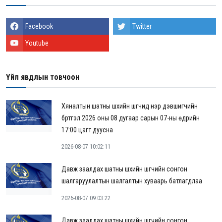
Facebook
Twitter
Youtube
Үйл явдлын товчоон
Хяналтын шатны шүүхийн шүүгчид нэр дэвшигчийн
бүртгэл 2026 оны 08 дугаар сарын 07-ны өдрийн
17:00 цагт дуусна
2026-08-07 10:02:11
Давж заалдах шатны шүүхийн шүүгчийн сонгон
шалгаруулалтын шалгалтын хуваарь батлагдлаа
2026-08-07 09:03:22
Давж заалдах шатны шүүхийн шүүгчийн сонгон