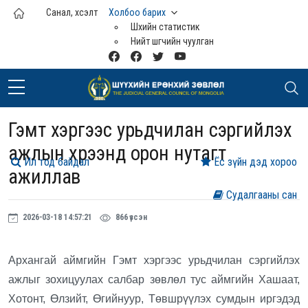
Үндсэн агуулга руу шилжих
Санал, хүсэлт
Холбоо барих
Шүүхийн статистик
Нийт шүүгчийн чуулган
Гэмт хэргээс урьдчилан сэргийлэх
ажлын хүрээнд орон нутагт
Ил тод байдал
Ёс зүйн дэд хороо
ажиллав
Судалгааны сан
2026-03-18 14:57:21
866 үзсэн
Архангай аймгийн Гэмт хэргээс урьдчилан сэргийлэх
ажлыг зохицуулах салбар зөвлөл тус аймгийн Хашаат,
Хотонт, Өлзийт, Өгийнуур, Төвшрүүлэх сумдын иргэдэд