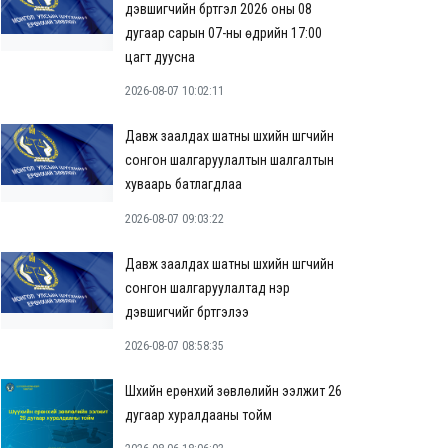
дэвшигчийн бүртгэл 2026 оны 08
дугаар сарын 07-ны өдрийн 17:00
цагт дуусна
2026-08-07 10:02:11
Давж заалдах шатны шүүхийн шүүгчийн
сонгон шалгаруулалтын шалгалтын
хуваарь батлагдлаа
2026-08-07 09:03:22
Давж заалдах шатны шүүхийн шүүгчийн
сонгон шалгаруулалтад нэр
дэвшигчийг бүртгэлээ
2026-08-07 08:58:35
Шүүхийн ерөнхий зөвлөлийн ээлжит 26
дугаар хуралдааны тойм