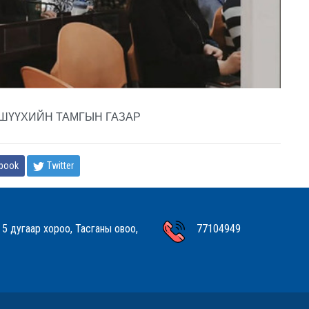
ЙН ТАМГЫН ГАЗАР
book
Twitter
 5 дугаар хороо, Тасганы овоо,
77104949