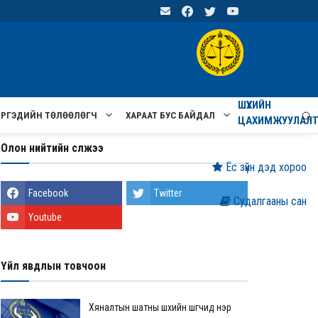
ШҮҮХИЙН
ИРГЭДИЙН ТӨЛӨӨЛӨГЧ
ХАРААТ БУС БАЙДАЛ
ЦАХИМЖУУЛАЛ
Олон нийтийн сүлжээ
Ёс зүйн дэд хороо
Facebook
Twitter
Судалгааны сан
Youtube
Үйл явдлын товчоон
Хяналтын шатны шүүхийн шүүгчид нэр