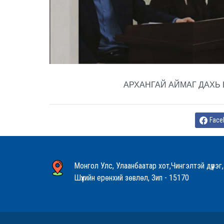
АРХАНГАЙ АЙМАГ ДАХЬ ШҮҮХИ
Face
Монгол Улс, Улаанбаатар хот,Чингэлтэй дүүрэг,
Шүүхийн ерөнхий зөвлөл, Зип - 15170