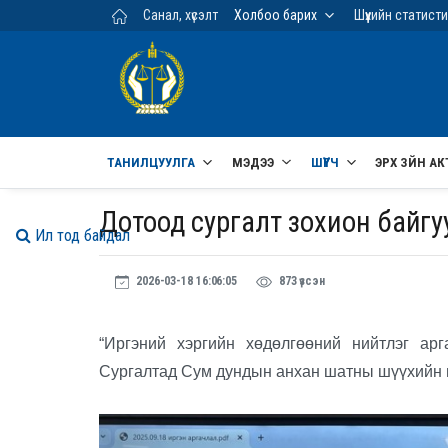
Үндсэн агуулга руу шилжих
Санал, хүсэлт
Холбоо барих
Шүүхийн статист
ТАНИЛЦУУЛГА
МЭДЭЭ
ШҮҮГЧ
ЭРХ ЗҮЙН АК
Дотоод сургалт зохион байгу
Ил тод байдал
2026-03-18 16:06:05
873 үзсэн
“Иргэний хэргийн хөдөлгөөний нийтлэг арг
Сургалтад Сум дундын анхан шатны шүүхийн ш