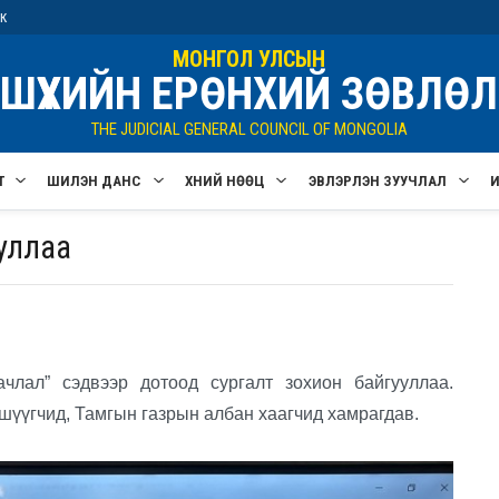
ик
МОНГОЛ УЛСЫН
ШҮҮХИЙН ЕРӨНХИЙ ЗӨВЛӨЛ
THE JUDICIAL GENERAL COUNCIL OF MONGOLIA
Т
ШИЛЭН ДАНС
ХҮНИЙ НӨӨЦ
ЭВЛЭРҮҮЛЭН ЗУУЧЛАЛ
уллаа
ачлал” сэдвээр дотоод сургалт зохион байгууллаа.
үүгчид, Тамгын газрын албан хаагчид хамрагдав.