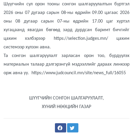
Шүүгчийн сул орон тооны сонгон шалгаруулалтын бүртгэл
2026 оны 07 дугаар сарын 08-ны өдрийн 09.00 цагаас 2026
оны 08 дугаар сарын 07-ны өдрийн 17.00 цаг хүртэл
хугацаанд явагдах бөгөөд зард дурдсан баримт бичгийг
цахим хэлбэрээр https://selection.judges.mn/ цахим
системээр хүлээн авна.
Та сонгон шалгаруулалт зарласан орон тоо, бүрдүүлэх
материалын талаар дэлгэрэнгүй мэдээллийг дараах линкээр
орж авна уу. https://www.judcouncil.mn/site/news_full/16055
ШҮҮГЧИЙН СОНГОН ШАЛГАРУУЛАЛТ,
ХҮНИЙ НӨӨЦИЙН ГАЗАР