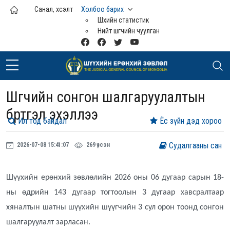
Үндсэн агуулга руу шилжих
Санал, хүсэлт
Холбоо барих
Шүүхийн статистик
Нийт шүүгчийн чуулган
Шүүгчийн сонгон шалгаруулалтын
бүртгэл эхэллээ
Ил тод байдал
Ёс зүйн дэд хороо
Судалгааны сан
2026-07-08 15:41:07
269 үзсэн
Шүүхийн ерөнхий зөвлөлийн 2026 оны 06 дугаар сарын 18-
ны өдрийн 143 дугаар тогтоолын 3 дугаар хавсралтаар
хяналтын шатны шүүхийн шүүгчийн 3 сул орон тоонд сонгон
шалгаруулалт зарласан.