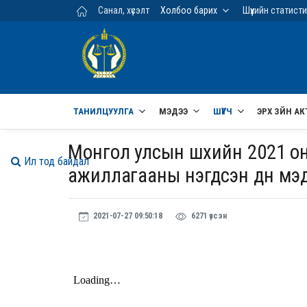
Үндсэн агуулга руу шилжих
Санал, хүсэлт
Холбоо барих
Шүүхийн статист
ТАНИЛЦУУЛГА
МЭДЭЭ
ШҮҮГЧ
ЭРХ ЗҮЙН АК
Монгол улсын шүүхийн 2021 он
Ил тод байдал
ажиллагааны нэгдсэн дүн мэ
2021-07-27 09:50:18
6271 үзсэн