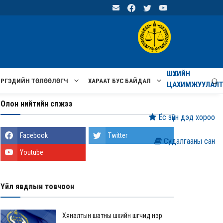
ШҮҮХИЙН
ИРГЭДИЙН ТӨЛӨӨЛӨГЧ
ХАРААТ БУС БАЙДАЛ
ЦАХИМЖУУЛАЛ
Олон нийтийн сүлжээ
Ёс зүйн дэд хороо
Facebook
Twitter
Судалгааны сан
Youtube
Үйл явдлын товчоон
Хяналтын шатны шүүхийн шүүгчид нэр