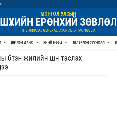
ик
МОНГОЛ УЛСЫН
ШҮҮХИЙН ЕРӨНХИЙ ЗӨВЛӨЛ
THE JUDICIAL GENERAL COUNCIL OF MONGOLIA
Т
ШИЛЭН ДАНС
ХҮНИЙ НӨӨЦ
ЭВЛЭРҮҮЛЭН ЗУУЧЛАЛ
ы бүтэн жилийн шүүн таслах
дээ