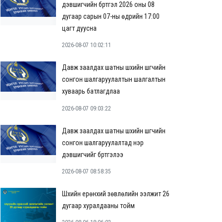
дэвшигчийн бүртгэл 2026 оны 08
дугаар сарын 07-ны өдрийн 17:00
цагт дуусна
2026-08-07 10:02:11
Давж заалдах шатны шүүхийн шүүгчийн
сонгон шалгаруулалтын шалгалтын
хуваарь батлагдлаа
2026-08-07 09:03:22
Давж заалдах шатны шүүхийн шүүгчийн
сонгон шалгаруулалтад нэр
дэвшигчийг бүртгэлээ
2026-08-07 08:58:35
Шүүхийн ерөнхий зөвлөлийн ээлжит 26
дугаар хуралдааны тойм