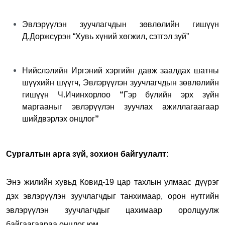
Эвлэрүүлэн зуучлагчдын зөвлөлийн гишүүн
Д.Доржсүрэн “Хувь хүний хөгжил, сэтгэл зүй”
Нийслэлийн Иргэний хэргийн давж заалдах шатны
шүүхийн шүүгч, Эвлэрүүлэн зуучлагчдын зөвлөлийн
гишүүн Ч.Ичинхорлоо
“
Гэр бүлийн эрх зүйн
маргааныг эвлэрүүлэн зуучлах ажиллагаагаар
шийдвэрлэх онцлог
”
Сургалтын арга зүй, зохион байгуулалт:
Энэ жилийн хувьд Ковид-19 цар тахлын улмаас дүүрэг
дэх эвлэрүүлэн зуучлагчдыг танхимаар, орон нутгийн
эвлэрүүлэн зуучлагчдыг цахимаар оролцуулж
байгаагаараа онцлог юм.