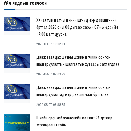
Үйл явдлын товчоон
Хяналтын шатны шүүхийн шүүгчид нэр дэвшигчийн
бүртгэл 2026 оны 08 дугаар сарын 07-ны өдрийн
17:00 цагт дуусна
2026-08-07 10:02:11
Давж заалдах шатны шүүхийн шүүгчийн сонгон
шалгаруулалтын шалгалтын хуваарь батлагдлаа
2026-08-07 09:03:22
Давж заалдах шатны шүүхийн шүүгчийн сонгон
шалгаруулалтад нэр дэвшигчийг бүртгэлээ
2026-08-07 08:58:35
Шүүхийн ерөнхий зөвлөлийн ээлжит 26 дугаар
хуралдааны тойм