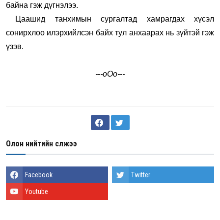
байна гэж дүгнэлээ.
Цаашид танхимын сургалтад хамрагдах хүсэл
сонирхлоо илэрхийлсэн байх тул анхаарах нь зүйтэй гэж
үзэв.
---oOo---
Олон нийтийн сүлжээ
Facebook
Twitter
Youtube