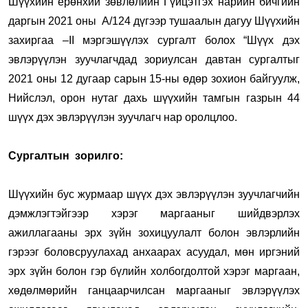
Шүүхийн ерөнхий зөвлөлийн Гүйцэтгэх нарийн бичгийн
даргын 2021 оны А/124 дүгээр тушаалын дагуу Шүүхийн
захиргаа –II мэргэшүүлэх сургалт болох “Шүүх дэх
эвлэрүүлэн зуучлагчдад зориулсан давтан сургалтыг
2021 оны 12 дугаар сарын 15-ны өдөр зохион байгуулж,
Нийслэл, орон нутаг дахь шүүхийн тамгын газрын 44
шүүх дэх эвлэрүүлэн зуучлагч нар оролцлоо.
Сургалтын зорилго:
Шүүхийн бус журмаар шүүх дэх эвлэрүүлэн зуучлагчийн
дэмжлэгтэйгээр хэрэг маргааныг шийдвэрлэх
ажиллагааны эрх зүйн зохицуулалт болон эвлэрлийн
гэрээг боловсруулахад анхаарах асуудал, мөн иргэний
эрх зүйн болон гэр бүлийн холбогдолтой хэрэг маргаан,
хөдөлмөрийн ганцаарчилсан маргааныг эвлэрүүлэх