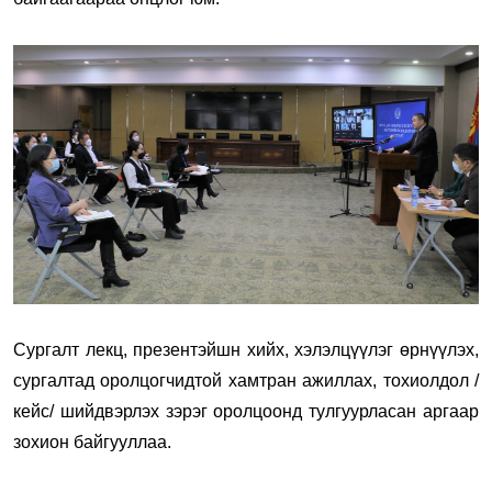
Сургалт лекц, презентэйшн хийх, хэлэлцүүлэг өрнүүлэх,
сургалтад оролцогчидтой хамтран ажиллах, тохиолдол /
кейс/ шийдвэрлэх
зэрэг оролцоонд тулгуурласан аргаар
зохион байгууллаа.