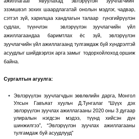
ажиллагааг явуулахад эвлэрүүлэн зуучлагчийн
эзэмшвэл зохих шаардлагатай онолын мэдлэг, чадвар,
сэтгэл зүй, харилцаа хандлагын талаар гүнзгийрүүлэн
судлах, түүнчлэн эвлэрүүлэн зуучлагчийн үйл
ажиллагаандаа баримтлах ёс зүй, эвлэрүүлэн
зуучлагчийн үйл ажиллагаанд тулгамдаж буй хүндрэлтэй
асуудлыг шийдвэрлэх арга замыг тодорхойлоход оршиж
байна.
Сургалтын агуулга:
Эвлэрүүлэн зуучлагчдын зөвлөлийн дарга, Монгол
Улсын Гавъяат хуульч Д.Тунгалаг “Шүүх дэх
эвлэрүүлэн зуучлах ажиллагааны 2020 оны 3 дугаар
улиралын нэгдсэн мэдээ, түүнд хийсэн дүн
шинжилгээ”, “Эвлэрүүлэн зуучлах ажиллагааны
тулгамдаж буй асуудлууд”