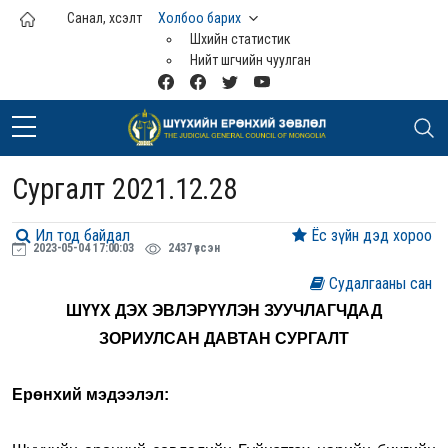
Үндсэн агуулга руу шилжих
Санал, хүсэлт
Холбоо барих
Шүүхийн статистик
Нийт шүүгчийн чуулган
Сургалт 2021.12.28
Ил тод байдал
Ёс зүйн дэд хороо
2023-05-04 17:00:03
2437 үзсэн
Судалгааны сан
ШҮҮХ ДЭХ ЭВЛЭРҮҮЛЭН ЗУУЧЛАГЧДАД
ЗОРИУЛСАН ДАВТАН СУРГАЛТ
Ерөнхий мэдээлэл: