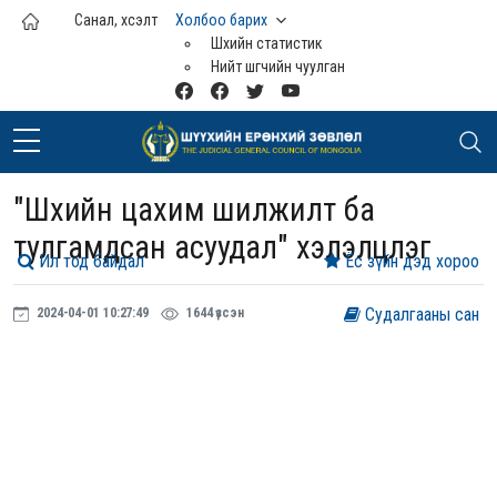
Үндсэн агуулга руу шилжих
Санал, хүсэлт
Холбоо барих
Шүүхийн статистик
Нийт шүүгчийн чуулган
"Шүүхийн цахим шилжилт ба
тулгамдсан асуудал" хэлэлцүүлэг
Ил тод байдал
Ёс зүйн дэд хороо
Судалгааны сан
2024-04-01 10:27:49
1644 үзсэн