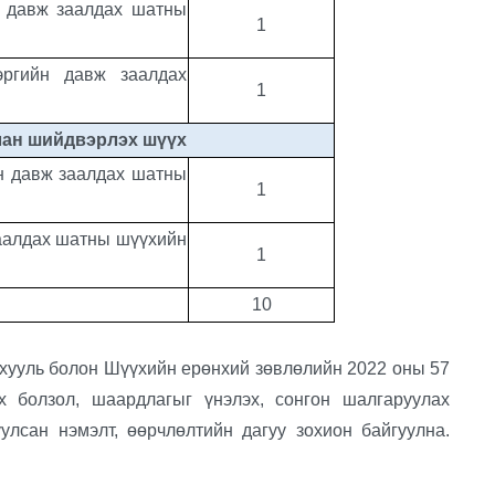
н давж заалдах шатны
1
эргийн давж заалдах
1
лан шийдвэрлэх шүүх
н давж заалдах шатны
1
аалдах шатны шүүхийн
1
10
уль болон Шүүхийн ерөнхий зөвлөлийн 2022 оны 57
х болзол, шаардлагыг үнэлэх, сонгон шалгаруулах
улсан нэмэлт, өөрчлөлтийн дагуу зохион байгуулна.