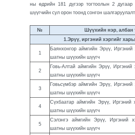
ны өдрийн 181 дүгээр тогтоолын 2 дугаар
шүүгчийн сул орон тоонд сонгон шалгаруулал
№
Шүүхийн нэр, албан
1.Эрүү, иргэний хэргийг хар
Баянхонгор
аймгийн Эрүү, Иргэний 
1
шатны шүүхийн шүүгч
Говь-Алтай аймгийн Эрүү, Иргэний 
2
шатны шүүхийн шүүгч
Говьсүмбэр аймгийн Эрүү, Иргэний 
3
шатны шүүхийн шүүгч
Сүхбаатар
аймгийн Эрүү, Иргэний 
4
шатны шүүхийн шүүгч
Сэлэнгэ
аймгийн Эрүү, Иргэний х
5
шатны шүүхийн шүүгч