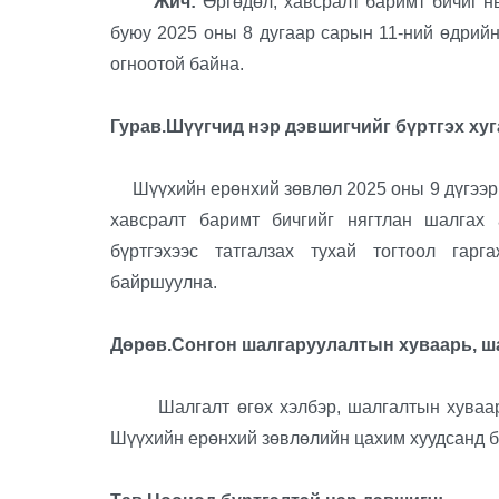
Жич:
Өргөдөл, хавсралт баримт бичиг н
буюу 2025 оны 8 дугаар сарын 11-ний өдрийн
огноотой байна.
Гурав.Шүүгчид нэр дэвшигчийг бүртгэх хуг
Шүүхийн ерөнхий зөвлөл 2025 оны 9 дүгээр с
хавсралт баримт бичгийг нягтлан шалгах 
бүртгэхээс татгалзах тухай тогтоол гар
байршуулна.
Дөрөв.Сонгон шалгаруулалтын хуваарь, ш
Шалгалт өгөх хэлбэр, шалгалтын хуваарий
Шүүхийн ерөнхий зөвлөлийн цахим хуудсанд 