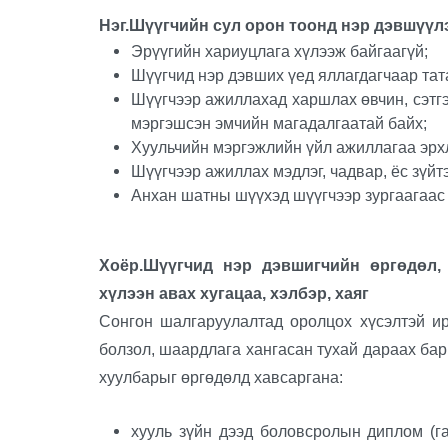
Нэг.Шүүгчийн сул орон тоонд нэр дэвшүүл
Эрүүгийн хариуцлага хүлээж байгаагүй;
Шүүгчид нэр дэвших үед яллагдагчаар тат
Шүүгчээр ажиллахад харшлах өвчин, сэтгэ
мэргэшсэн эмчийн магадалгаатай байх;
Хуульчийн мэргэжлийн үйл ажиллагаа эрх
Шүүгчээр ажиллах мэдлэг, чадвар, ёс зүйт
Анхан шатны шүүхэд шүүгчээр зургаагаас
Хоёр.Шүүгчид нэр дэвшигчийн өргөдөл, 
хүлээн авах хугацаа, хэлбэр, хаяг
Сонгон шалгаруулалтад оролцох хүсэлтэй и
болзол, шаардлага хангасан тухай дараах бар
хуулбарыг өргөдөлд хавсаргана:
хууль зүйн дээд боловсролын диплом (га