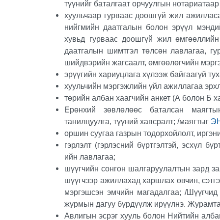
түүнийг баталгаат орчуулгын нотариатаар 
хуульчаар гурваас доошгүй жил ажиллас
нийгмийн даатгалын болон эрүүл мэндий
хувьд гурваас доошгүй жил өмгөөллийн
даатгалын шимтгэл төлсөн лавлагаа, г
шийдвэрийн жагсаалт, өмгөөлөгчийн мэргэ
эрүүгийн хариуцлага хүлээж байгаагүй ту
хуульчийн мэргэжлийн үйл ажиллагаа эрхл
төрийн албан хаагчийн анкет (А болон Б 
Ерөнхий зөвлөлөөс баталсан маягты
танилцуулга, түүний хавсралт; /маягтыг
Э
оршин суугаа газрын тодорхойлолт, иргэн
гэрлэлт (гэрлэсний бүртгэлтэй, эсхүл бүр
ийн лавлагаа;
шүүгчийн сонгон шалгаруулалтын зард за
шүүгчээр ажиллахад харшлах өвчин, сэтгэ
мэргэшсэн эмчийн магадалгаа; /Шүүгчид
журмын дагуу бүрдүүлж ирүүлнэ. Журамт
Авлигын эсрэг хууль болон Нийтийн алба