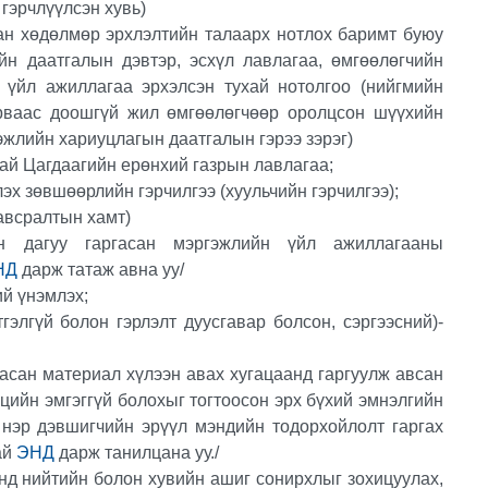
гэрчлүүлсэн хувь)
ан хөдөлмөр эрхлэлтийн талаарх нотлох баримт буюу
н даатгалын дэвтэр, эсхүл лавлагаа, өмгөөлөгчийн
 үйл ажиллагаа эрхэлсэн тухай нотолгоо (нийгмийн
урваас доошгүй жил өмгөөлөгчөөр оролцсон шүүхийн
жлийн хариуцлагын даатгалын гэрээ зэрэг)
хай Цагдаагийн ерөнхий газрын лавлагаа;
эх зөвшөөрлийн гэрчилгээ (хуульчийн гэрчилгээ);
хавсралтын хамт)
н дагуу гаргасан мэргэжлийн үйл ажиллагааны
НД
дарж татаж авна уу/
ий үнэмлэх;
тгэлгүй болон гэрлэлт дуусгавар болсон, сэргээсний)-
асан материал хүлээн авах хугацаанд гаргуулж авсан
цийн эмгэггүй болохыг тогтоосон эрх бүхий эмнэлгийн
 нэр дэвшигчийн эрүүл мэндийн тодорхойлолт гаргах
ай
ЭНД
дарж танилцана уу./
нд нийтийн болон хувийн ашиг сонирхлыг зохицуулах,