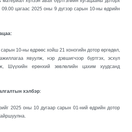
ь материал хүлээн авах бүртгэлийн хугацааны доторх
 09.00 цагаас 2025 оны 9 дүгээр сарын 10-ны өдрийн
ацаа:
арын 10-ны өдрөөс хойш 21 хоногийн дотор өргөдөл,
ажиллагаа явуулж, нэр дэвшигчээр бүртгэх, эсхүл
гаж, Шүүхийн ерөнхий зөвлөлийн цахим хуудсанд
алгалтын хэлбэр
:
г 2025 оны 10 дугаар сарын 01-ний өдрийн дотор
байршуулна.