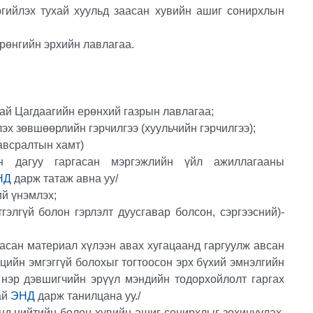
гийлэх тухай хуульд заасан хувийн ашиг сонирхлын
рөнгийн эрхийн лавлагаа.
хай Цагдаагийн ерөнхий газрын лавлагаа;
эх зөвшөөрлийн гэрчилгээ (хуульчийн гэрчилгээ);
хавсралтын хамт)
н дагуу гаргасан мэргэжлийн үйл ажиллагааны
НД
дарж татаж авна уу/
ий үнэмлэх;
тгэлгүй болон гэрлэлт дуусгавар болсон, сэргээсний)-
асан материал хүлээн авах хугацаанд гаргуулж авсан
цийн эмгэггүй болохыг тогтоосон эрх бүхий эмнэлгийн
 нэр дэвшигчийн эрүүл мэндийн тодорхойлолт гаргах
ай
ЭНД
дарж танилцана уу./
нд нийтийн болон хувийн ашиг сонирхлыг зохицуулах,