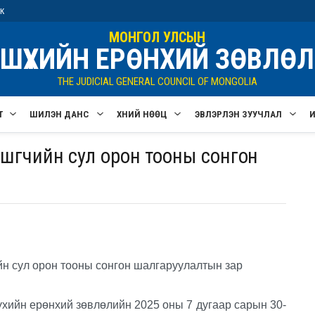
ик
МОНГОЛ УЛСЫН
ШҮҮХИЙН ЕРӨНХИЙ ЗӨВЛӨЛ
THE JUDICIAL GENERAL COUNCIL OF MONGOLIA
Т
ШИЛЭН ДАНС
ХҮНИЙ НӨӨЦ
ЭВЛЭРҮҮЛЭН ЗУУЧЛАЛ
шүүгчийн сул орон тооны сонгон
н сул орон тооны сонгон шалгаруулалтын зар
хийн ерөнхий зөвлөлийн 2025 оны 7 дугаар сарын 30-