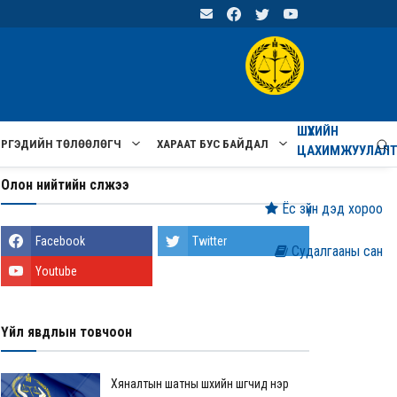
ШҮҮХИЙН
ИРГЭДИЙН ТӨЛӨӨЛӨГЧ
ХАРААТ БУС БАЙДАЛ
ЦАХИМЖУУЛАЛ
Олон нийтийн сүлжээ
Ёс зүйн дэд хороо
Facebook
Twitter
Судалгааны сан
Youtube
Үйл явдлын товчоон
Хяналтын шатны шүүхийн шүүгчид нэр