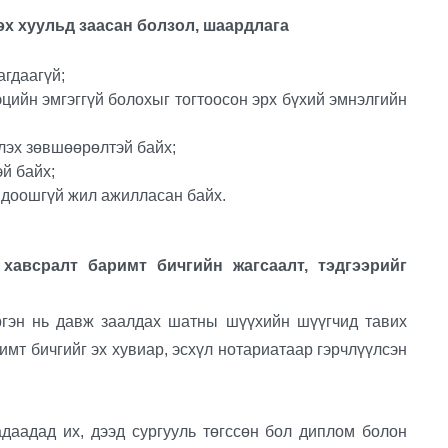
эх хуульд заасан болзол, шаардлага
агдаагүй;
цийн эмгэггүй болохыг тогтоосон эрх бүхий эмнэлгийн
лэх зөвшөөрөлтэй байх;
эй байх;
 доошгүй жил ажилласан байх.
хавсралт баримт бичгийн жагсаалт, тэдгээрийг
ргэн нь давж заалдах шатны шүүхийн шүүгчид тавих
имт бичгийг эх хувиар, эсхүл нотариатаар гэрчлүүлсэн
даадад их, дээд сургууль төгссөн бол диплом болон