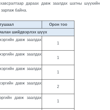
 хавсралтаар дараах давж заалдах шатны шүүхийн
т зарлаж байна.
 тушаал
Орон тоо
ьяалан шийдвэрлэх шүүх
хэргийн давж заалдах
1
хэргийн давж заалдах
1
хэргийн давж заалдах
1
хэргийн давж заалдах
2
эргийн давж заалдах
1