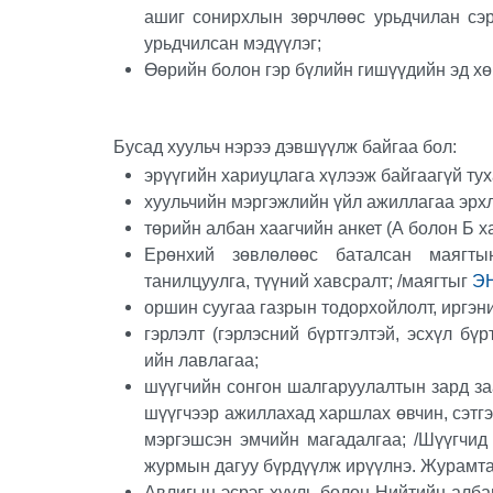
ашиг сонирхлын зөрчлөөс урьдчилан сэр
урьдчилсан мэдүүлэг;
Өөрийн болон гэр бүлийн гишүүдийн эд хө
Бусад хуульч нэрээ дэвшүүлж байгаа бол:
эрүүгийн хариуцлага хүлээж байгаагүй ту
хуульчийн мэргэжлийн үйл ажиллагаа эрхл
төрийн албан хаагчийн анкет (А болон Б 
Ерөнхий зөвлөлөөс баталсан маягты
танилцуулга, түүний хавсралт; /маягтыг
Э
оршин суугаа газрын тодорхойлолт, иргэн
гэрлэлт (гэрлэсний бүртгэлтэй, эсхүл бүр
ийн лавлагаа;
шүүгчийн сонгон шалгаруулалтын зард за
шүүгчээр ажиллахад харшлах өвчин, сэтгэ
мэргэшсэн эмчийн магадалгаа; /Шүүгчид
журмын дагуу бүрдүүлж ирүүлнэ. Журамт
Авлигын эсрэг хууль болон Нийтийн алба