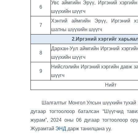
Увс
аймгийн Эрүү, Иргэний хэргий
6
шүүхийн шүүгч
Хэнтий
аймгийн Эрүү, Иргэний х
7
шатны шүүхийн шүүгч
2.Иргэний хэргийг харьяа
Дархан-Уул аймгийн Иргэний хэргий
8
шүүхийн шүүгч
Нийслэлийн Иргэний хэргийн давж з
9
шүүгч
Нийт
Шалгалтыг Монгол Улсын шүүхийн тухай ху
дугаар тогтоолоор баталсан “Шүүгчид тави
журам”, 2024 оны 06 дугаар тогтоолоор ору
Журамтай
ЭНД
дарж танилцана уу.