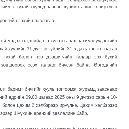
гийлэх тухай хуульд заасан хувийн ашиг сонирхлын
рөнгийн эрхийн лавлагаа.
й мэдээлэл, шийдвэр хүлээн авах цахим шуудангийн
хай хуулийн 31 дүгээр зүйлийн 31.5 дахь хэсэгт заасан
й тухай болон нэр дэвшигчийн талаар эрх бүхий
г зөвшөөрөх эсэх талаар бичсэн байна. Өргөдлийн
 баримт бичгийг хууль тогтоомж, журамд зааснаар
ний өдрийн 09.00 цагаас 2025 оны 9 дүгээр сарын 10-
н болон цахим 2 хэлбэрээр ирүүлнэ. Цахим хэлбэрээр
элбэрээр Шүүхийн ерөнхий зөвлөлийн байр,