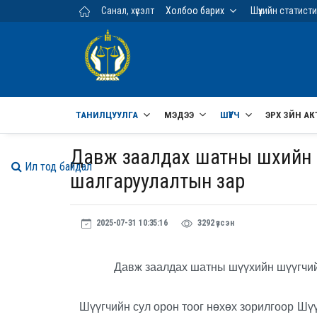
Үндсэн агуулга руу шилжих
Санал, хүсэлт
Холбоо барих
Шүүхийн статист
ТАНИЛЦУУЛГА
МЭДЭЭ
ШҮҮГЧ
ЭРХ ЗҮЙН АК
Давж заалдах шатны шүүхийн 
Ил тод байдал
шалгаруулалтын зар
2025-07-31 10:35:16
3292 үзсэн
Давж заалдах шатны шүүхийн шүүгчий
Шүүгчийн сул орон тоог нөхөх зорилгоор Шүү