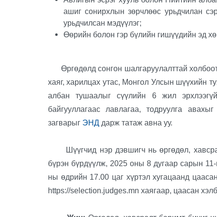
ашиг сонирхлын зөрчлөөс урьдчилан сэр
урьдчилсан мэдүүлэг;
Өөрийн болон гэр бүлийн гишүүдийн эд хө
Өргөдөлд сонгон шалгаруулалттай холбоото
хаяг, харилцах утас, Монгол Улсын шүүхийн ту
албан тушаалыг сүүлийн 6 жил эрхлээгү
байгууллагаас лавлагаа, тодруулга авахы
загварыг
ЭНД
дарж татаж авна уу.
Шүүгчид нэр дэвшигч нь өргөдөл, хавсралт
бүрэн бүрдүүлж, 2025 оны 8 дугаар сарын 11-
ны өдрийн 17.00 цаг хүртэл хугацаанд цааса
https://selection.judges.mn хаягаар, цаасан х