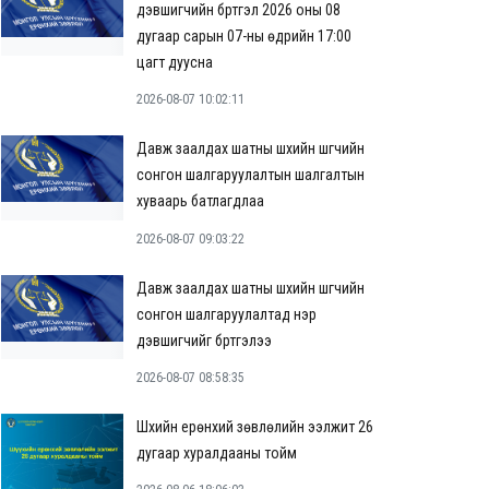
дэвшигчийн бүртгэл 2026 оны 08
дугаар сарын 07-ны өдрийн 17:00
цагт дуусна
2026-08-07 10:02:11
Давж заалдах шатны шүүхийн шүүгчийн
сонгон шалгаруулалтын шалгалтын
хуваарь батлагдлаа
2026-08-07 09:03:22
Давж заалдах шатны шүүхийн шүүгчийн
сонгон шалгаруулалтад нэр
дэвшигчийг бүртгэлээ
2026-08-07 08:58:35
Шүүхийн ерөнхий зөвлөлийн ээлжит 26
дугаар хуралдааны тойм